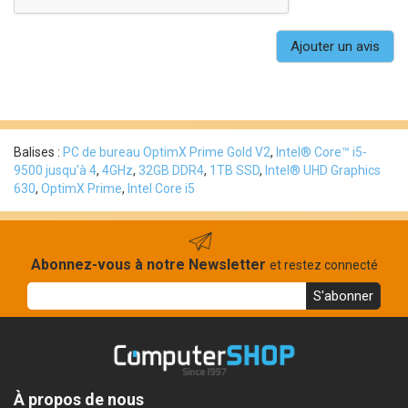
Ajouter un avis
Balises :
PC de bureau OptimX Prime Gold V2
,
Intel® Core™ i5-
9500 jusqu'à 4
,
4GHz
,
32GB DDR4
,
1TB SSD
,
Intel® UHD Graphics
630
,
OptimX Prime
,
Intel Core i5
Abonnez-vous à notre Newsletter
et restez connecté
S'abonner
À propos de nous